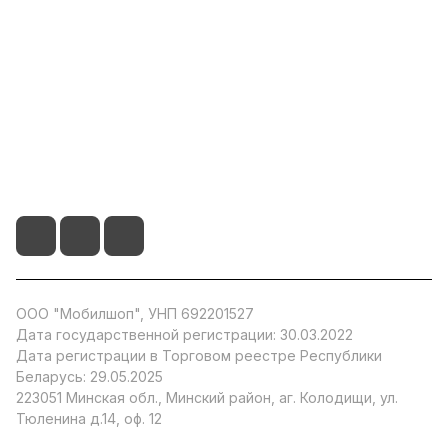
Популярные
О компании
Информация
+375 29 104 51 66
info@by-store.by
ООО "Мобилшоп", УНП 692201527
Дата государственной регистрации: 30.03.2022
Дата регистрации в Торговом реестре Республики
Беларусь: 29.05.2025
223051 Минская обл., Минский район, аг. Колодищи, ул.
Тюленина д.14, оф. 12