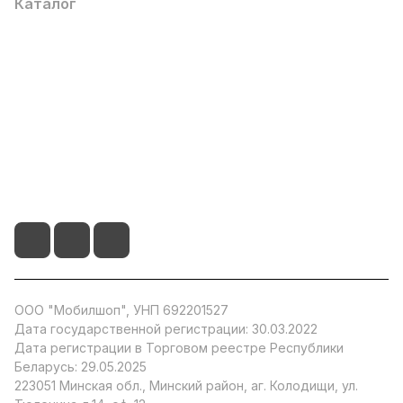
Каталог
Популярные
О компании
Информация
+375 29 104 51 66
info@by-store.by
ООО "Мобилшоп", УНП 692201527
Дата государственной регистрации: 30.03.2022
Дата регистрации в Торговом реестре Республики
Беларусь: 29.05.2025
223051 Минская обл., Минский район, аг. Колодищи, ул.