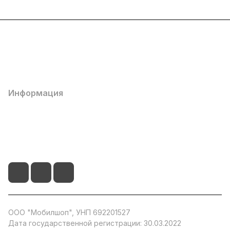
Каталог
Популярные
О компании
Информация
+375 29 104 51 66
info@by-store.by
ООО "Мобилшоп", УНП 692201527
Дата государственной регистрации: 30.03.2022