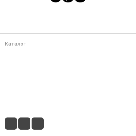
Каталог
Популярные
О компании
Информация
+375 29 104 51 66
info@by-store.by